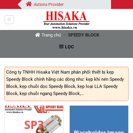
Bỏ
our Automation Solutions Provider
qua
nội
dung
Trang chủ
/
SPEEDY BLOCK
LỌC
Công ty TNHH Hisaka Việt Nam phân phối thiết bị kẹp
Speedy Block chính hãng các dòng như: kẹp khí nén Speedy
Block, kẹp chuỗi dọc Speedy Block, kẹp loại LLA Speedy
Block, kẹp chuỗi ngang Speedy Block,…