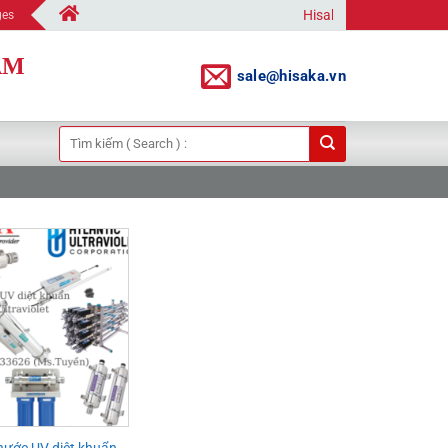
Hisaka | Your Automation Solutio
ges
AM
sale@hisaka.vn
Tìm
kiếm:
nước UV diệt khuẩn