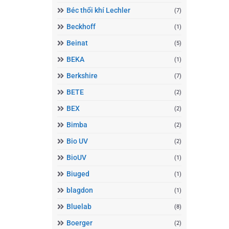
Béc thổi khí Lechler
(7)
Beckhoff
(1)
Beinat
(5)
BEKA
(1)
Berkshire
(7)
BETE
(2)
BEX
(2)
Bimba
(2)
Bio UV
(2)
BioUV
(1)
Biuged
(1)
blagdon
(1)
Bluelab
(8)
Boerger
(2)