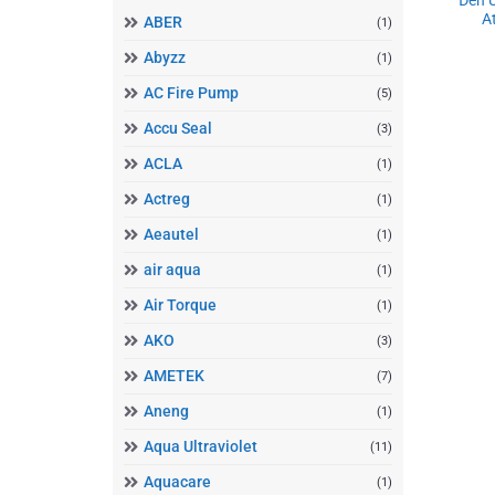
At
ABER
(1)
Abyzz
(1)
AC Fire Pump
(5)
Accu Seal
(3)
ACLA
(1)
Actreg
(1)
Aeautel
(1)
air aqua
(1)
Air Torque
(1)
AKO
(3)
AMETEK
(7)
Aneng
(1)
Aqua Ultraviolet
(11)
Aquacare
(1)