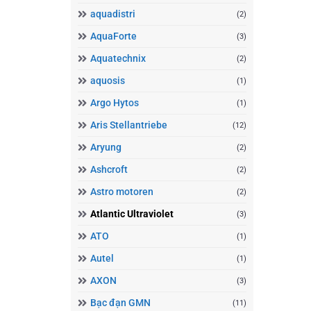
aquadistri
(2)
AquaForte
(3)
Aquatechnix
(2)
aquosis
(1)
Argo Hytos
(1)
Aris Stellantriebe
(12)
Aryung
(2)
Ashcroft
(2)
Astro motoren
(2)
Atlantic Ultraviolet
(3)
ATO
(1)
Autel
(1)
AXON
(3)
Bạc đạn GMN
(11)