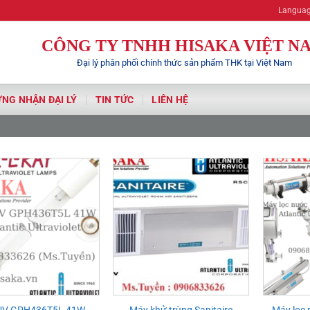
Langua
CÔNG TY TNHH HISAKA VIỆT N
Đại lý phân phối chính thức sản phẩm THK tại Việt Nam
NG NHẬN ĐẠI LÝ
TIN TỨC
LIÊN HỆ
UV GPH436T5L 41W
Máy khử trùng Sanitaire
Máy lọc 