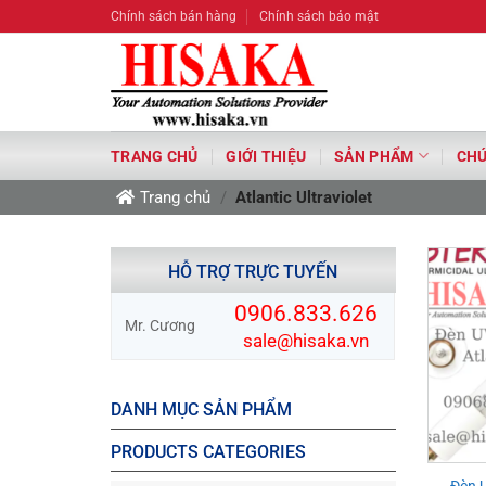
Bỏ
Chính sách bán hàng
Chính sách bảo mật
qua
nội
dung
TRANG CHỦ
GIỚI THIỆU
SẢN PHẨM
CHỨ
Trang chủ
/
Atlantic Ultraviolet
HỖ TRỢ TRỰC TUYẾN
0906.833.626
Mr. Cương
sale@hisaka.vn
DANH MỤC SẢN PHẨM
PRODUCTS CATEGORIES
Đèn 