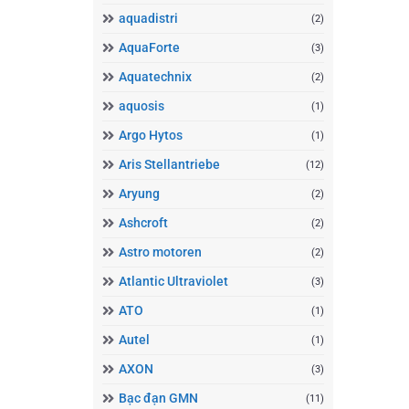
aquadistri
(2)
AquaForte
(3)
Aquatechnix
(2)
aquosis
(1)
Argo Hytos
(1)
Aris Stellantriebe
(12)
Aryung
(2)
Ashcroft
(2)
Astro motoren
(2)
Atlantic Ultraviolet
(3)
ATO
(1)
Autel
(1)
AXON
(3)
Bạc đạn GMN
(11)