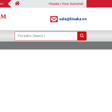
Hisaka | Your Automation Solutions Provider
ges
AM
sale@hisaka.vn
Tìm
kiếm: