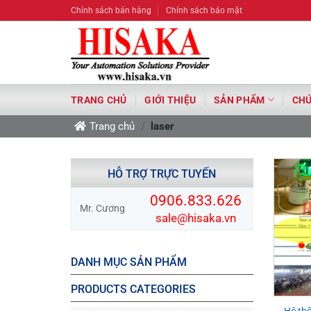
Bỏ
Chính sách bán hàng
Chính sách bảo mật
qua
nội
dung
TRANG CHỦ
GIỚI THIỆU
SẢN PHẨM
CHỨ
Trang chủ
/
laser
HỖ TRỢ TRỰC TUYẾN
0906.833.626
Mr. Cương
sale@hisaka.vn
DANH MỤC SẢN PHẨM
PRODUCTS CATEGORIES
Hệ thố