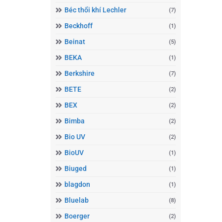
Béc thổi khí Lechler
(7)
Beckhoff
(1)
Beinat
(5)
BEKA
(1)
Berkshire
(7)
BETE
(2)
BEX
(2)
Bimba
(2)
Bio UV
(2)
BioUV
(1)
Biuged
(1)
blagdon
(1)
Bluelab
(8)
Boerger
(2)