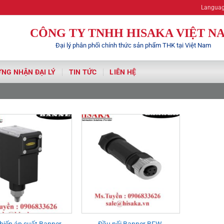
Hisaka | Your Autom
Langua
CÔNG TY TNHH HISAKA VIỆT N
Đại lý phân phối chính thức sản phẩm THK tại Việt Nam
NG NHẬN ĐẠI LÝ
TIN TỨC
LIÊN HỆ
biến áp suất Banner
Đầu nối Banner BFW-