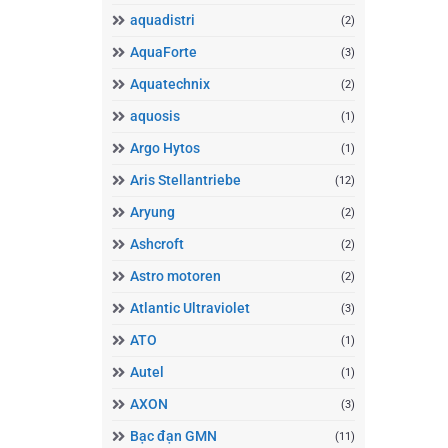
aquadistri
(2)
AquaForte
(3)
Aquatechnix
(2)
aquosis
(1)
Argo Hytos
(1)
Aris Stellantriebe
(12)
Aryung
(2)
Ashcroft
(2)
Astro motoren
(2)
Atlantic Ultraviolet
(3)
ATO
(1)
Autel
(1)
AXON
(3)
Bạc đạn GMN
(11)