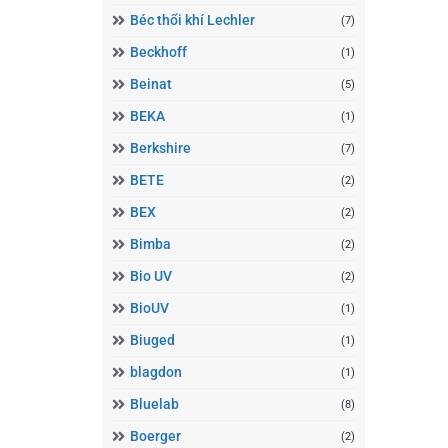
Béc thổi khí Lechler
(7)
Beckhoff
(1)
Beinat
(5)
BEKA
(1)
Berkshire
(7)
BETE
(2)
BEX
(2)
Bimba
(2)
Bio UV
(2)
BioUV
(1)
Biuged
(1)
blagdon
(1)
Bluelab
(8)
Boerger
(2)