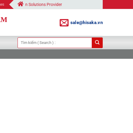
ation Solutions Provider
ges
AM
sale@hisaka.vn
Tìm
kiếm: