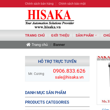
Bỏ
Chính sách bán hàng
Chính sách bảo mật
qua
nội
dung
TRANG CHỦ
GIỚI THIỆU
SẢN PHẨM
CHỨ
Trang chủ
/
Banner
HỖ TRỢ TRỰC TUYẾN
0906.833.626
Mr. Cương
sale@hisaka.vn
DANH MỤC SẢN PHẨM
PRODUCTS CATEGORIES
Cảm 