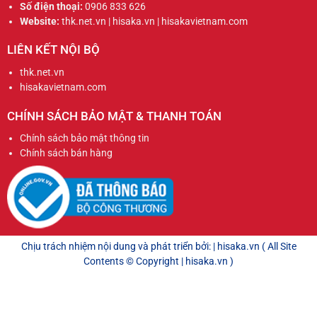
Số điện thoại:
0906 833 626
Website:
thk.net.vn | hisaka.vn | hisakavietnam.com
LIÊN KẾT NỘI BỘ
thk.net.vn
hisakavietnam.com
CHÍNH SÁCH BẢO MẬT & THANH TOÁN
Chính sách bảo mật thông tin
Chính sách bán hàng
Chịu trách nhiệm nội dung và phát triển bởi: | hisaka.vn ( All Site
Contents © Copyright | hisaka.vn )