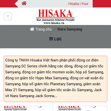
Bỏ
Hisaka | Your Automation Sol
qua
nội
dung
Trang chủ
/
Nara Samyang
LỌC
Công ty TNHH Hisaka Việt Nam phân phối động cơ điện
Samyang SC Series chính hãng các dòng, động cơ giảm tốc
Samyang, động cơ giảm tốc momen xoắn, hộp số Samyang,
động cơ giảm tốc Hypo Max Samyang, động cơ vát xoắn ốc
Samyang, hộp số giảm tốc Planetary Samyang, giảm xoắn
Max 21 Samyang, hộp số giảm tốc xoắn ốc Samyang, Jack
vít Nara Samyang Jack Screw,…