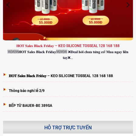
𝐇𝐎𝐓 𝐒𝐚𝐥𝐞𝐬 𝐁𝐥𝐚𝐜𝐤 𝐅𝐫𝐢𝐝𝐚𝐲 – KEO SILICONE TOSSEAL 128 168 188
🆘🆘🆘𝐇𝐎𝐓 𝐒𝐚𝐥𝐞𝐬 𝐁𝐥𝐚𝐜𝐤 𝐅𝐫𝐢𝐝𝐚𝐲🆘🆘🆘 ❌𝐃𝐞𝐚𝐥 𝐡𝐨̛̀𝐢 𝐜𝐡𝐮̛𝐚 𝐭𝐮̛̀𝐧𝐠 𝐜𝐨́! 𝐌𝐮𝐚 𝐧𝐠𝐚𝐲 𝐥𝐢𝐞̂̀𝐧
𝐭𝐚𝐲❌...
𝐇𝐎𝐓 𝐒𝐚𝐥𝐞𝐬 𝐁𝐥𝐚𝐜𝐤 𝐅𝐫𝐢𝐝𝐚𝐲 – KEO SILICONE TOSSEAL 128 168 188
Thông báo nghỉ lễ 2/9
BẾP TỪ BAUER-BE 389SA
HỖ TRỢ TRỰC TUYẾN