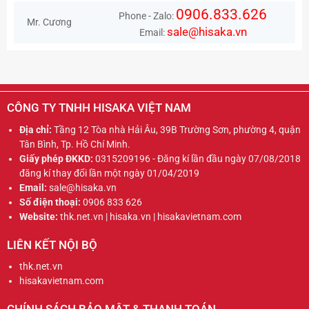
0906.833.626
Phone - Zalo:
Mr. Cương
sale@hisaka.vn
Email:
CÔNG TY TNHH HISAKA VIỆT NAM
Địa chỉ:
Tầng 12 Tòa nhà Hải Âu, 39B Trường Sơn, phường 4, quận
Tân Bình, Tp. Hồ Chí Minh.
Giấy phép ĐKKD:
0315209196 - Đăng kí lần đầu ngày 07/08/2018
đăng kí thay đổi lần một ngày 01/04/2019
Email:
sale@hisaka.vn
Số điện thoại:
0906 833 626
Website:
thk.net.vn | hisaka.vn | hisakavietnam.com
LIÊN KẾT NỘI BỘ
thk.net.vn
hisakavietnam.com
CHÍNH SÁCH BẢO MẬT & THANH TOÁN