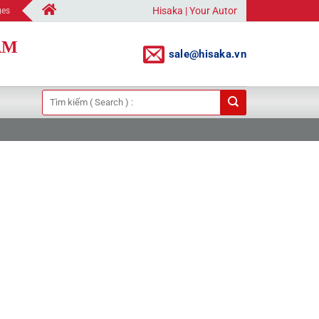
Hisaka | Your Automation Solutions Provider
ges
AM
sale@hisaka.vn
Tìm
kiếm: