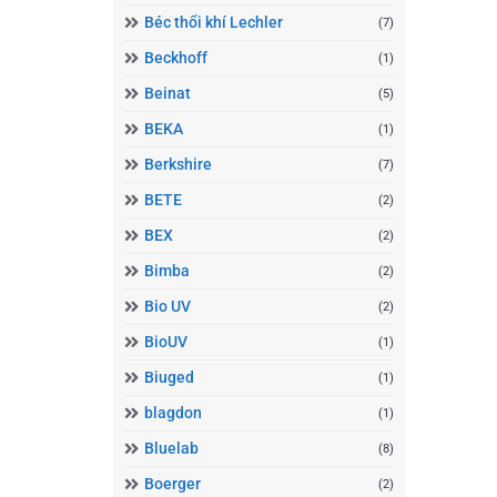
Béc thổi khí Lechler
(7)
Beckhoff
(1)
Beinat
(5)
BEKA
(1)
Berkshire
(7)
BETE
(2)
BEX
(2)
Bimba
(2)
Bio UV
(2)
BioUV
(1)
Biuged
(1)
blagdon
(1)
Bluelab
(8)
Boerger
(2)