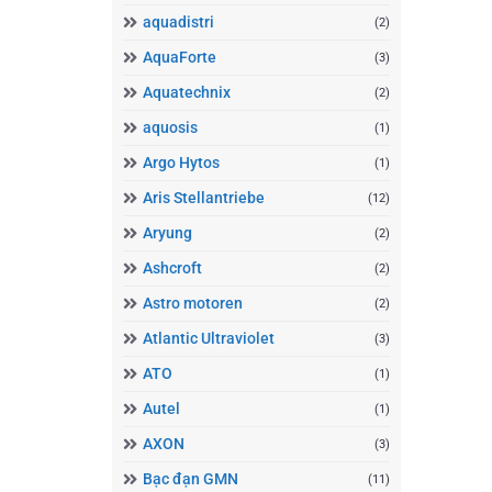
aquadistri
(2)
AquaForte
(3)
Aquatechnix
(2)
aquosis
(1)
Argo Hytos
(1)
Aris Stellantriebe
(12)
Aryung
(2)
Ashcroft
(2)
Astro motoren
(2)
Atlantic Ultraviolet
(3)
ATO
(1)
Autel
(1)
AXON
(3)
Bạc đạn GMN
(11)