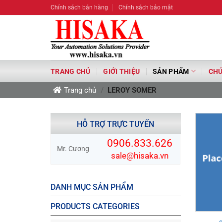
Bỏ
Chính sách bán hàng
Chính sách bảo mật
qua
nội
dung
TRANG CHỦ
GIỚI THIỆU
SẢN PHẨM
CHỨ
Trang chủ
/
LEROY SOMER
HỖ TRỢ TRỰC TUYẾN
0906.833.626
Mr. Cương
sale@hisaka.vn
DANH MỤC SẢN PHẨM
PRODUCTS CATEGORIES