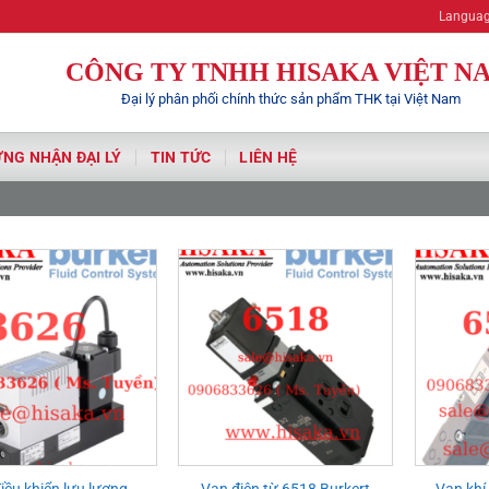
Hisaka 
Langua
CÔNG TY TNHH HISAKA VIỆT N
Đại lý phân phối chính thức sản phẩm THK tại Việt Nam
NG NHẬN ĐẠI LÝ
TIN TỨC
LIÊN HỆ
iều khiển lưu lượng