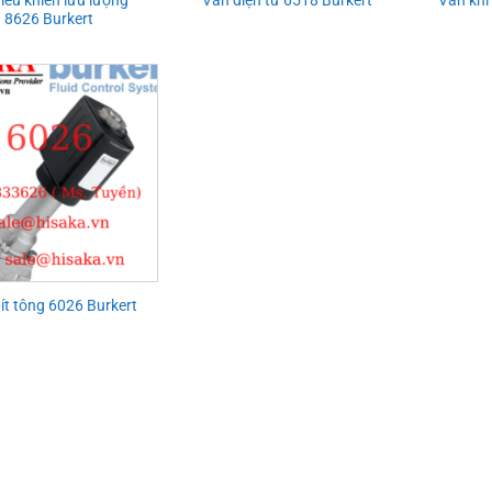
Van điện từ 6518 Burkert
Van khí
8626 Burkert
ít tông 6026 Burkert