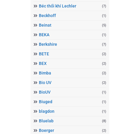
Béc thổi khí Lechler
(7)
Beckhoff
(1)
Beinat
(5)
BEKA
(1)
Berkshire
(7)
BETE
(2)
BEX
(2)
Bimba
(2)
Bio UV
(2)
BioUV
(1)
Biuged
(1)
blagdon
(1)
Bluelab
(8)
Boerger
(2)