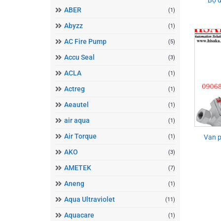
ABER
(1)
Abyzz
(1)
AC Fire Pump
(5)
Accu Seal
(3)
ACLA
(1)
Actreg
(1)
Aeautel
(1)
air aqua
(1)
Air Torque
(1)
Van p
AKO
(3)
AMETEK
(7)
Aneng
(1)
Aqua Ultraviolet
(11)
Aquacare
(1)