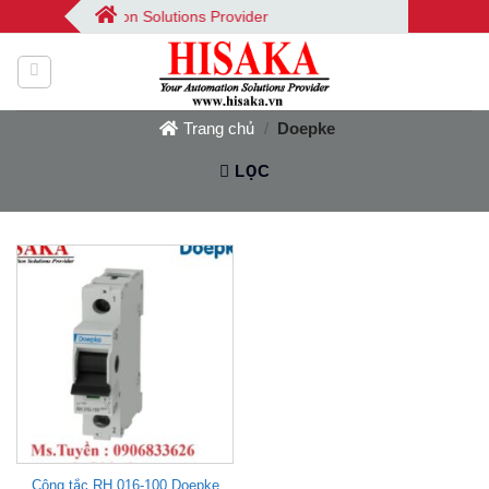
Bỏ
a | Your Automation Solutions Provider
qua
nội
dung
Trang chủ
/
Doepke
LỌC
Công tắc RH 016-100 Doepke