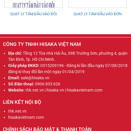
QUẠT LY TÂM ĐẦU VÀO ĐÔI
QUẠT LY TÂM ĐẦU VÀO ĐƠN
CÔNG TY TNHH HISAKA VIỆT NAM
Địa chỉ:
Tầng 12 Tòa nhà Hải Âu, 39B Trường Sơn, phường 4, quận
Tân Bình, Tp. Hồ Chí Minh.
Giấy phép ĐKKD:
0315209196 - Đăng kí lần đầu ngày 07/08/2018
đăng kí thay đổi lần một ngày 01/04/2019
Email:
sale@hisaka.vn
Số điện thoại:
0906 833 626
Website:
thk.net.vn | hisaka.vn | hisakavietnam.com
LIÊN KẾT NỘI BỘ
thk.net.vn
hisakavietnam.com
CHÍNH SÁCH BẢO MẬT & THANH TOÁN