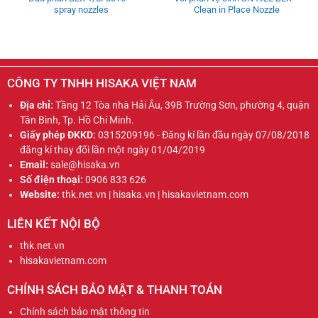
spray nozzles
Clean in Place Nozzle
CÔNG TY TNHH HISAKA VIỆT NAM
Địa chỉ:
Tầng 12 Tòa nhà Hải Âu, 39B Trường Sơn, phường 4, quận
Tân Bình, Tp. Hồ Chí Minh.
Giấy phép ĐKKD:
0315209196 - Đăng kí lần đầu ngày 07/08/2018
đăng kí thay đổi lần một ngày 01/04/2019
Email:
sale@hisaka.vn
Số điện thoại:
0906 833 626
Website:
thk.net.vn | hisaka.vn | hisakavietnam.com
LIÊN KẾT NỘI BỘ
thk.net.vn
hisakavietnam.com
CHÍNH SÁCH BẢO MẬT & THANH TOÁN
Chính sách bảo mật thông tin