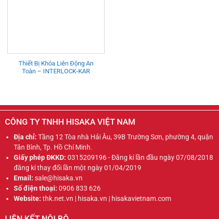
Thiết Bị Khóa Liên Động An
Toàn – INTERLOCK-KAR
CÔNG TY TNHH HISAKA VIỆT NAM
Địa chỉ:
Tầng 12 Tòa nhà Hải Âu, 39B Trường Sơn, phường 4, quận
Tân Bình, Tp. Hồ Chí Minh.
Giấy phép ĐKKD:
0315209196 - Đăng kí lần đầu ngày 07/08/2018
đăng kí thay đổi lần một ngày 01/04/2019
Email:
sale@hisaka.vn
Số điện thoại:
0906 833 626
Website:
thk.net.vn | hisaka.vn | hisakavietnam.com
LIÊN KẾT NỘI BỘ