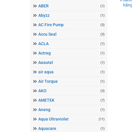
hãng
ABER
(1)
Abyzz
(1)
AC Fire Pump
(5)
Accu Seal
(3)
ACLA
(1)
Actreg
(1)
Aeautel
(1)
air aqua
(1)
Air Torque
(1)
AKO
(3)
AMETEK
(7)
Aneng
(1)
Aqua Ultraviolet
(11)
Aquacare
(1)