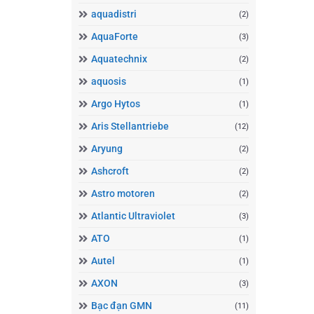
aquadistri
(2)
AquaForte
(3)
Aquatechnix
(2)
aquosis
(1)
Argo Hytos
(1)
Aris Stellantriebe
(12)
Aryung
(2)
Ashcroft
(2)
Astro motoren
(2)
Atlantic Ultraviolet
(3)
ATO
(1)
Autel
(1)
AXON
(3)
Bạc đạn GMN
(11)