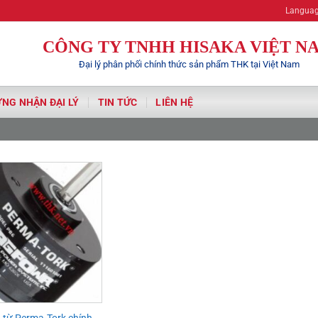
Hisaka | Your A
Langua
CÔNG TY TNHH HISAKA VIỆT N
Đại lý phân phối chính thức sản phẩm THK tại Việt Nam
NG NHẬN ĐẠI LÝ
TIN TỨC
LIÊN HỆ
 từ Perma-Tork chính