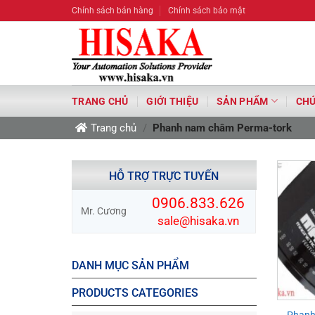
Bỏ
Chính sách bán hàng
Chính sách bảo mật
qua
nội
dung
TRANG CHỦ
GIỚI THIỆU
SẢN PHẨM
CHỨ
Trang chủ
/
Phanh nam châm Perma-tork
HỖ TRỢ TRỰC TUYẾN
0906.833.626
Mr. Cương
sale@hisaka.vn
DANH MỤC SẢN PHẨM
PRODUCTS CATEGORIES
Phanh