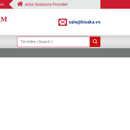
utomation Solutions Provider
ges
AM
sale@hisaka.vn
Tìm
kiếm: