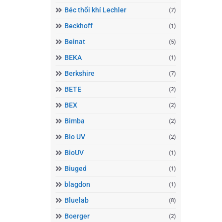
Béc thổi khí Lechler
(7)
Beckhoff
(1)
Beinat
(5)
BEKA
(1)
Berkshire
(7)
BETE
(2)
BEX
(2)
Bimba
(2)
Bio UV
(2)
BioUV
(1)
Biuged
(1)
blagdon
(1)
Bluelab
(8)
Boerger
(2)