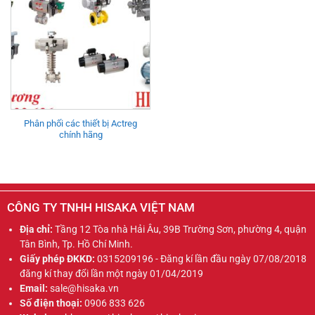
Phân phối các thiết bị Actreg
chính hãng
CÔNG TY TNHH HISAKA VIỆT NAM
Địa chỉ:
Tầng 12 Tòa nhà Hải Âu, 39B Trường Sơn, phường 4, quận
Tân Bình, Tp. Hồ Chí Minh.
Giấy phép ĐKKD:
0315209196 - Đăng kí lần đầu ngày 07/08/2018
đăng kí thay đổi lần một ngày 01/04/2019
Email:
sale@hisaka.vn
Số điện thoại:
0906 833 626