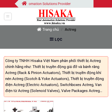
Bỏ
Hisaka | Your Automation Solutions Provider
qua
nội
dung
Trang chủ
/
Actreg
LỌC
Công ty TNHH Hisaka Việt Nam phân phối thiết bị Actreg
chính hãng như: Thiết bị truyền động giá đỡ và bánh răng
Actreg (Rack & Pinion Actuators), Thiết bị truyền động khí
nén Actreg (Scotch & Yoke Actuators), Thiết bị truyền động
điện Actreg (Electric Actuators), Switchboxes Actreg, Van
điện từ Actreg (Solenoid Valves), Valve Packages Actreg…